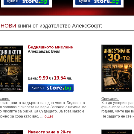
Купи от
Купи от
НОВИ
книги от издателство АлексСофт:
Бедняшкото мислене
Александър Вейл
9.99
19.54
Цена:
€ /
лв.
Купи от
сание:
Описание:
лите, които ви държат на едно място. Бедността
Как да ускориш ра
о започва с липсата на пари. Започва с начина, по
финансова независ
о мислите за риска. За бъдещето. За това какво е
години, 40-те ще в
ожно за хора като вас. ...
[още]
Не защото не сте и
Инвестиране в 20-те