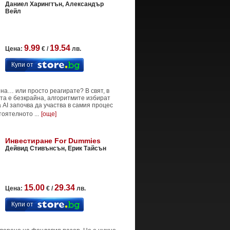
Даниел Харингтън, Александър
Вейл
9.99
19.54
Цена:
€ /
лв.
Купи от
на… или просто реагирате? В свят, в
а е безкрайна, алгоритмите избират
а AI започва да участва в самия процес
оятелното ...
[още]
Инвестиране For Dummies
Дейвид Стивънсън, Ерик Тайсън
15.00
29.34
Цена:
€ /
лв.
Купи от