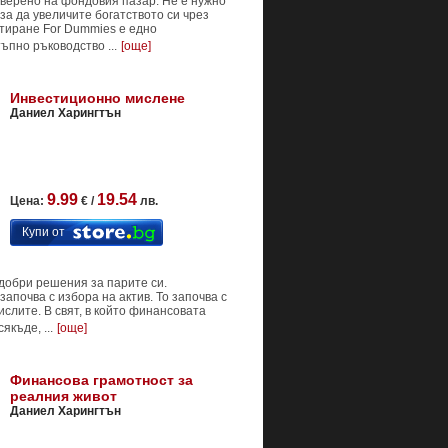
верено на фондовия пазар. Не е нужно
за да увеличите богатството си чрез
тиране For Dummies е едно
ъпно ръководство ...
[още]
Инвестиционно мислене
Даниел Харингтън
9.99
19.54
Цена:
€ /
лв.
Купи от
-добри решения за парите си.
апочва с избора на актив. То започва с
ислите. В свят, в който финансовата
къде, ...
[още]
Финансова грамотност за
реалния живот
Даниел Харингтън