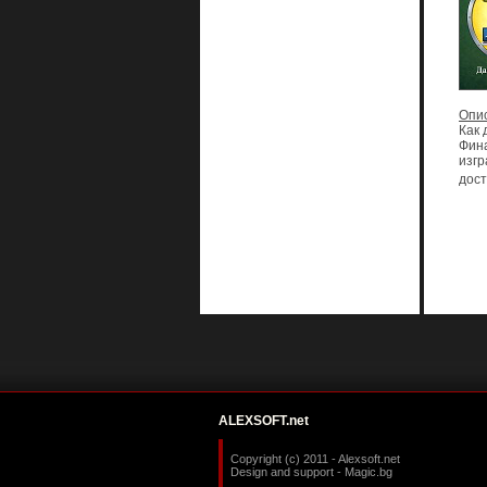
Опи
Как 
Фина
изгр
дост
ALEXSOFT.net
Copyright (c) 2011 - Alexsoft.net
Design and support -
Magic.bg