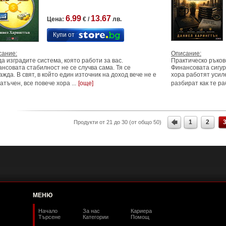
6.99
13.67
Цена:
€ /
лв.
Купи от
сание:
Описание:
да изградите система, която работи за вас.
Практическо ръков
нсовата стабилност не се случва сама. Тя се
Финансовата сигурн
ажда. В свят, в който един източник на доход вече не е
хора работят усил
атъчен, все повече хора ...
[още]
разбират как те раб
1
2
Продукти от 21 до 30 (от общо 50)
МЕНЮ
Начало
За нас
Кариера
Търсене
Категории
Помощ