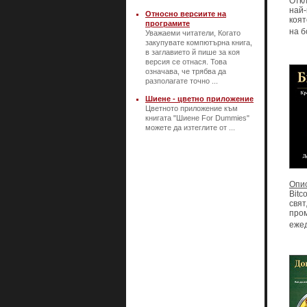
Откл
най-
Относно версиите на
коят
програмите
на б
Уважаеми читатели, Когато
закупувате компютърна книга,
в заглавието й пише за коя
версия се отнася. Това
означава, че трябва да
разполагате точно ...
Шиене - цветно приложение
Цветното приложение към
книгата "Шиене For Dummies"
можете да изтеглите от ...
Опи
Bitc
свят
пром
ежед