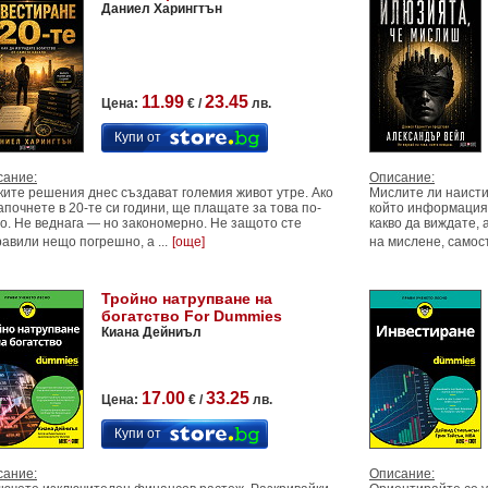
Даниел Харингтън
11.99
23.45
Цена:
€ /
лв.
Купи от
сание:
Описание:
ите решения днес създават големия живот утре. Ако
Мислите ли наисти
апочнете в 20-те си години, ще плащате за това по-
който информацият
о. Не веднага — но закономерно. Не защото сте
какво да виждате, 
авили нещо погрешно, а ...
[още]
на мислене, самост
Тройно натрупване на
богатство For Dummies
Киана Дейниъл
17.00
33.25
Цена:
€ /
лв.
Купи от
сание:
Описание: