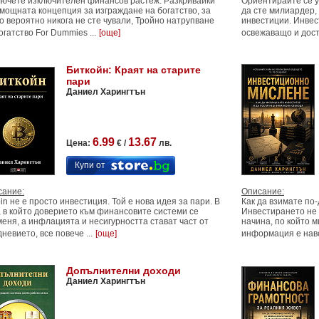
ючете изключителен финансов растеж. Разкривайки
Ориентирайте се у
мощната концепция за изграждане на богатство, за
да сте милиардер, 
о вероятно никога не сте чували, Тройно натрупване
инвестиции. Инвес
огатство For Dummies ...
[още]
освежаващо и дост
Биткойн: Краят на старите
пари
Даниел Харингтън
6.99
13.67
Цена:
€ /
лв.
Купи от
сание:
Описание:
oin не е просто инвестиция. Той е нова идея за пари. В
Как да взимате по
, в който доверието към финансовите системи се
Инвестирането не з
еня, а инфлацията и несигурността стават част от
начина, по който м
невието, все повече ...
[още]
информация е нався
Допълнителни доходи
Даниел Харингтън