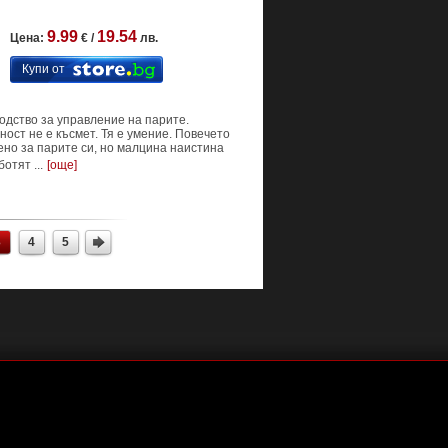
9.99
19.54
Цена:
€ /
лв.
Купи от
одство за управление на парите.
ост не е късмет. Тя е умение. Повечето
ено за парите си, но малцина наистина
отят ...
[още]
3
4
5