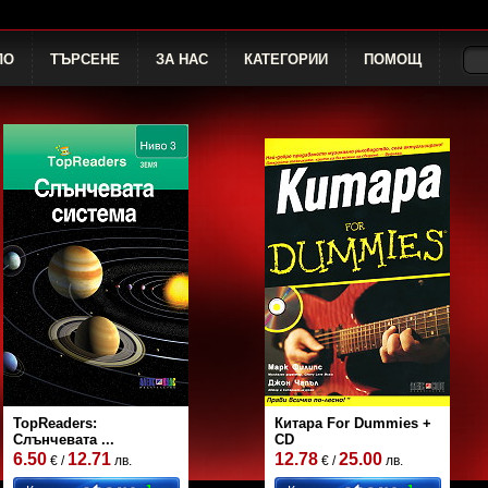
ЛО
ТЪРСЕНЕ
ЗА НАС
КАТЕГОРИИ
ПОМОЩ
TopReaders:
Китара For Dummies +
Слънчевата ...
CD
6.50
12.71
12.78
25.00
€ /
лв.
€ /
лв.