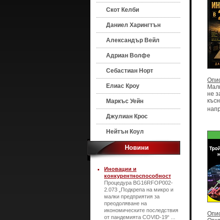
Скот Келби
Даниел Харингтън
Александър Вейл
Адриан Волфе
Себастиан Норт
Опи
Елиас Кроу
Малк
не з
късн
Маркъс Уейн
напр
Джулиан Крос
Нейтън Коул
Новини
Иновации и
конкурентноспособност
Процедура BG16RFOP002-
2.073 „Подкрепа на микро и
малки предприятия за
преодоляване на
икономическите последствия
Опи
от пандемията COVID-19“ ...