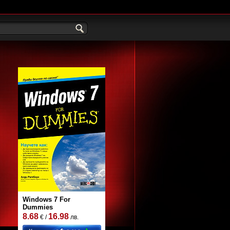
Windows 7 For
Dummies
8.68
16.98
€ /
лв.