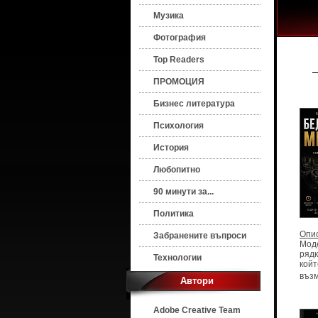
Музика
Фотография
Top Readers
ПРОМОЦИЯ
Бизнес литература
Психология
История
Любопитно
90 минути за...
Политика
Опи
Забранените въпроси
Моде
рядк
Технологии
койт
възм
Автори
Adobe Creative Team