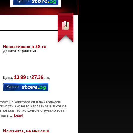
Купи от
Инвестиране в 30-те
Даниел Харингтън
13.99
27.36
Цена:
€ /
лв.
Купи от
стежа на капитала си и да създадеш
имост? Ако не го направите в 30-те си
и покажат точно колко е струвало това.
мали ...
[още]
Илюзията, че мислиш