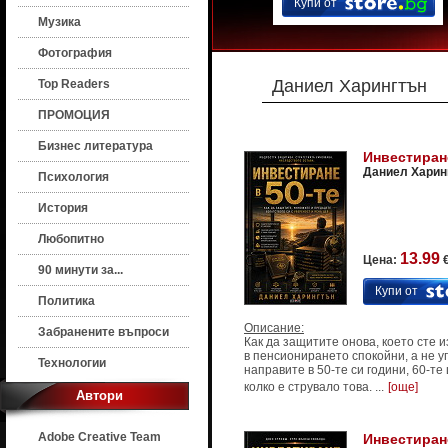
Купи от
Музика
Фотография
Даниел Харингтън
Top Readers
ПРОМОЦИЯ
Бизнес литература
Инвестиране
Даниел Харин
Психология
История
Любопитно
13.99
Цена:
€
90 минути за...
Купи от
Политика
Описание:
Забранените въпроси
Как да защитите онова, което сте и
в пенсионирането спокойни, а не у
Технологии
направите в 50-те си години, 60-те
колко е струвало това. ...
[още]
Автори
Adobe Creative Team
Инвестиране