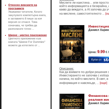
Мислите ли наистина… или просто 
Относно версиите на
който информацията е безкрайна, 
програмите
какво да виждате, а AI започва да 
Уважаеми читатели, Когато
на мислене, самостоятелното ...
[о
закупувате компютърна книга,
в заглавието й пише за коя
версия се отнася. Това
означава, че трябва да
Инвестицио
разполагате точно ...
Даниел Харин
Шиене - цветно приложение
Цветното приложение към
книгата "Шиене For Dummies"
можете да изтеглите от ...
9.99
Цена:
€ 
Купи от
Описание:
Как да взимате по-добри решения з
Инвестирането не започва с избора 
начина, по който мислите. В свят, 
информация е навсякъде, ...
[още]
Финансова 
реалния жи
Даниел Харин