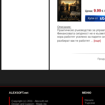
9.99
Цена:
€ 
Купи от
Описание:
Практическо ръководство за управ
Финансовата сигурност не е късмет
хора работят усилено за парите си
разбират как те работят ...
[още]
Продук
ALEXSOFT.net
МЕНЮ
Начало
Copyright (c) 2011 - Alexsoft.net
Търсене
Design and support -
Magic.bg