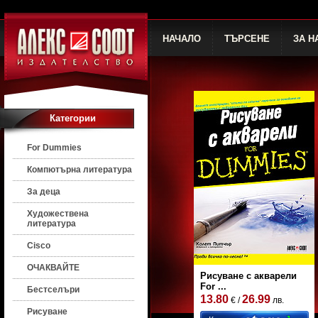
НАЧАЛО
ТЪРСЕНЕ
ЗА Н
Категории
For Dummies
Компютърна литература
За деца
Художествена
литература
Cisco
ОЧАКВАЙТЕ
Рисуване с акварели
For ...
Бестселъри
13.80
26.99
€ /
лв.
Рисуване