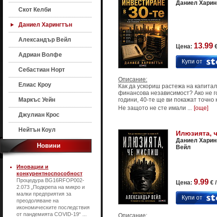
Даниел Харин
Скот Келби
Даниел Харингтън
Александър Вейл
13.99
Цена:
€
Адриан Волфе
Купи от
Себастиан Норт
Описание:
Елиас Кроу
Как да ускориш растежа на капитал
финансова независимост? Ако не го
Маркъс Уейн
години, 40-те ще ви покажат точно 
Не защото не сте имали ...
[още]
Джулиан Крос
Нейтън Коул
Илюзията, 
Даниел Харин
Новини
Вейл
Иновации и
конкурентноспособност
Процедура BG16RFOP002-
9.99
Цена:
€ 
2.073 „Подкрепа на микро и
малки предприятия за
Купи от
преодоляване на
икономическите последствия
от пандемията COVID-19“ ...
Описание: