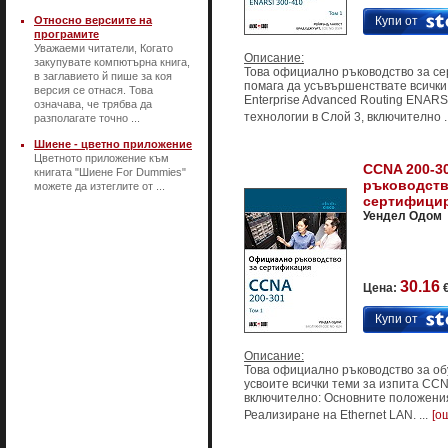
Относно версиите на
Купи от
програмите
Уважаеми читатели, Когато
Описание:
закупувате компютърна книга,
Това официално ръководство за с
в заглавието й пише за коя
помага да усъвършенствате всички
версия се отнася. Това
Enterprise Advanced Routing ENARS
означава, че трябва да
технологии в Слой 3, включително ..
разполагате точно ...
Шиене - цветно приложение
Цветното приложение към
CCNA 200-3
книгата "Шиене For Dummies"
ръководств
можете да изтеглите от ...
сертифицир
Уендел Одом
30.16
Цена:
€
Купи от
Описание:
Това официално ръководство за об
усвоите всички теми за изпита CCN
включително: Основните положения
Реализиране на Ethernet LAN. ...
[о