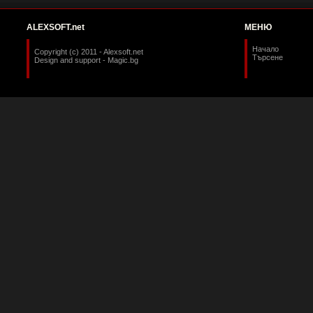
ALEXSOFT.net
МЕНЮ
Начало
Copyright (c) 2011 - Alexsoft.net
Търсене
Design and support -
Magic.bg