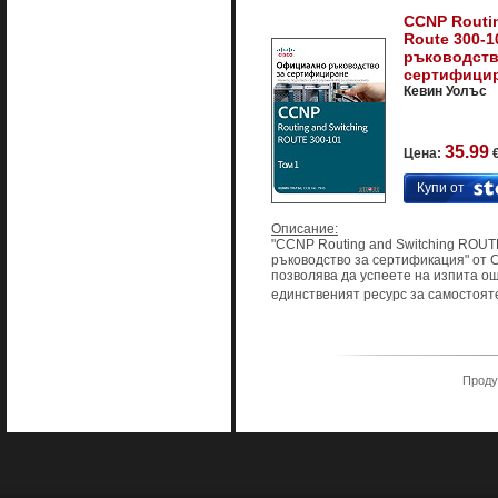
CCNP Routin
Route 300-
ръководств
сертифицир
Кевин Уолъс
35.99
Цена:
€
Купи от
Описание:
"CCNP Routing and Switching ROU
ръководство за сертификация" от C
позволява да успеете на изпита ощ
единственият ресурс за самостояте
Продук