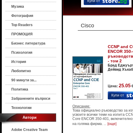
Купи от
Музика
Фотография
Cisco
Top Readers
ПРОМОЦИЯ
Бизнес литература
CCNP and CC
ENCOR 350-
Психология
ръководств
- том 2
История
Брад Еджуърт
Дейвид Хъкаб
Любопитно
90 минути за...
25.05
Цена:
€
Политика
Купи от
Забранените въпроси
Описание:
Технологии
Това официално ръководство за из
усвоите всички теми на изпита CCN
Автори
Core ENCOR 350-401, включително
на голяма фирма. ...
[още]
Adobe Creative Team