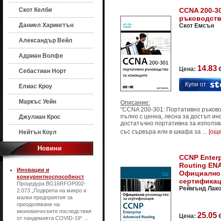
Скот Келби
CCNA 200-3
ръководств
Даниел Харингтън
Скот Емсън
Александър Вейл
Адриан Волфе
14.83
Цена:
€
Себастиан Норт
Купи от
Елиас Кроу
Маркъс Уейн
Описание:
"CCNA 200-301: Портативно ръково
пълно с ценна, лесна за достъп ин
Джулиан Крос
достатъчно портативна за използва
със сървъра или в шкафа за ...
[още
Нейтън Коул
Новини
CCNP Enterp
Routing ENA
Иновации и
Официално 
конкурентноспособност
сертификаци
Процедура BG16RFOP002-
Реймънд Лако
2.073 „Подкрепа на микро и
малки предприятия за
преодоляване на
икономическите последствия
25.05
Цена:
€
от пандемията COVID-19“ ...