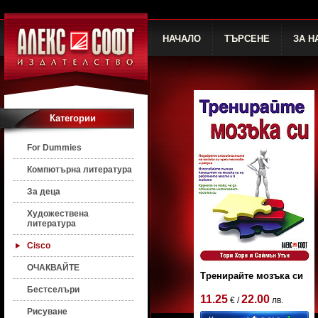
НАЧАЛО
ТЪРСЕНЕ
ЗА Н
Категории
For Dummies
Компютърна литература
За деца
Художествена
литература
Cisco
ОЧАКВАЙТЕ
Тренирайте мозъка си
Бестселъри
11.25
22.00
€ /
лв.
Рисуване