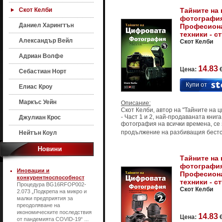
Скот Келби
Тайните на
фотография 
Даниел Харингтън
Професион
техники - с
Александър Вейл
Скот Келби
Адриан Волфе
14.83
Цена:
€
Себастиан Норт
Купи от
Елиас Кроу
Маркъс Уейн
Описание:
Скот Келби, автор на "Тайните на
- Част 1 и 2, най-продаваната книг
Джулиан Крос
фотография на всички времена, се
продължение на разбиващия бестсел
Нейтън Коул
Новини
Тайните на
фотография 
Иновации и
Професион
конкурентноспособност
техники - с
Процедура BG16RFOP002-
Скот Келби
2.073 „Подкрепа на микро и
малки предприятия за
преодоляване на
икономическите последствия
14.83
Цена:
€
от пандемията COVID-19“ ...