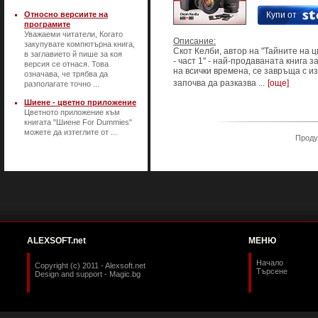
Относно версиите на
Купи от
програмите
Уважаеми читатели, Когато
Описание:
закупувате компютърна книга,
Скот Келби, автор на "Тайните на
в заглавието й пише за коя
- част 1" - най-продаваната книга
версия се отнася. Това
на всички времена, се завръща с из
означава, че трябва да
започва да разказва ...
[още]
разполагате точно ...
Шиене - цветно приложение
Цветното приложение към
книгата "Шиене For Dummies"
можете да изтеглите от ...
Продук
ALEXSOFT.net
МЕНЮ
Начало
Copyright (c) 2011 - Alexsoft.net
Търсене
Design and support -
Magic.bg