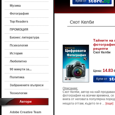
Купи от
Музика
Фотография
Скот Келби
Top Readers
ПРОМОЦИЯ
Бизнес литература
Тайните на
фотография 
Психология
рецепти
Скот Келби
История
Любопитно
90 минути за...
14.83
Цена:
€
Политика
Купи от
Забранените въпроси
Описание:
Скот Келби, автор на най-продаван
Технологии
фотография на всички времена, се
книга от неговата популярна поре
Автори
нещата оттам, където ги е ...
[още]
Adobe Creative Team