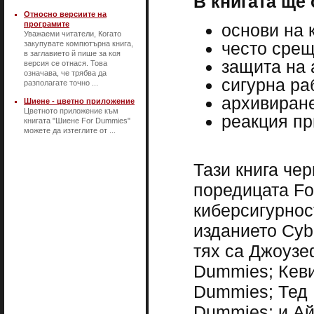
В книгата ще 
Относно версиите на
програмите
основи на 
Уважаеми читатели, Когато
често срещ
закупувате компютърна книга,
в заглавието й пише за коя
защита на 
версия се отнася. Това
означава, че трябва да
сигурна ра
разполагате точно ...
архивиране
Шиене - цветно приложение
Цветното приложение към
реакция пр
книгата "Шиене For Dummies"
можете да изтеглите от ...
Тази книга че
поредицата Fo
киберсигурнос
изданието Cybe
тях са Джоузеф
Dummies; Кеви
Dummies; Тед К
Dummies; и Ай