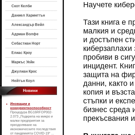
Научете кибер
Скот Келби
Даниел Харингтън
Тази книга е 
Александър Вейл
малкия и сред
Адриан Волфе
и достъпен ст
Себастиан Норт
киберзаплахи 
Елиас Кроу
пробиви в сигу
Маркъс Уейн
инцидент. Кни
Джулиан Крос
защита на фир
Нейтън Коул
данни, както 
копия и възст
Новини
стъпки и експ
Иновации и
бизнес среда 
конкурентноспособност
Процедура BG16RFOP002-
прекъсвания и
2.073 „Подкрепа на микро и
малки предприятия за
преодоляване на
икономическите последствия
от пандемията COVID-19“ ...