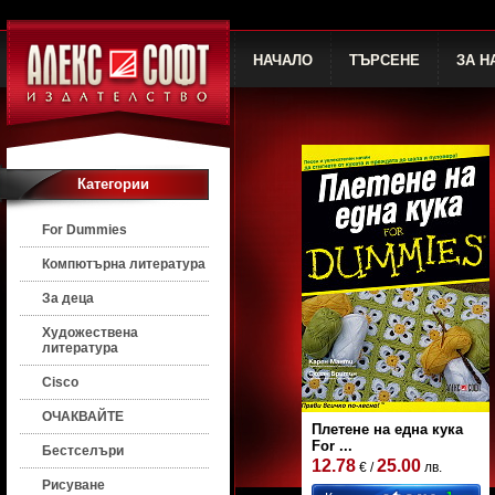
НАЧАЛО
ТЪРСЕНЕ
ЗА Н
Категории
For Dummies
Компютърна литература
За деца
Художествена
литература
Cisco
ОЧАКВАЙТЕ
Плетене на една кука
For ...
Бестселъри
12.78
25.00
€ /
лв.
Рисуване