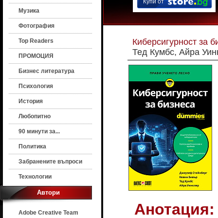
Купи от
Музика
Фотография
Киберсигурност за б
Top Readers
Тед Кумбс, Айра Уин
ПРОМОЦИЯ
Бизнес литература
Психология
История
Любопитно
90 минути за...
Политика
Забранените въпроси
Технологии
Автори
Анотация:
Adobe Creative Team