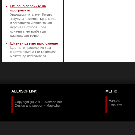
Относно версиите на
програмите
Уважаеми читатели, Когато
закупувате компютърна книга,
в заглавието й пише за коя
версия се отнася. Това
означава, че трябва да
разполагате точно ...
Шиене - цветно приложение
Цветното приложение към
книгата "Шиене For Dummies"
можете да изтеглите от ...
ALEXSOFT.net
МЕНЮ
Начало
Copyright (c) 2011 - Alexsoft.net
Търсене
Design and support -
Magic.bg