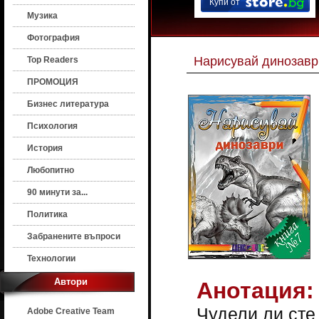
Купи от
Музика
Фотография
Нарисувай динозавр
Top Readers
ПРОМОЦИЯ
Бизнес литература
Психология
История
Любопитно
90 минути за...
Политика
Забранените въпроси
Технологии
Автори
Анотация:
Чудели ли сте
Adobe Creative Team