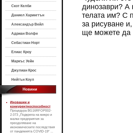
динозаври? А 
Скот Келби
телата им? С 
Даниел Харингтън
за рисуване и
Александър Вейл
ще можете да 
Адриан Волфе
Себастиан Норт
Елиас Кроу
Маркъс Уейн
Джулиан Крос
Нейтън Коул
Новини
Иновации и
конкурентноспособност
Процедура BG16RFOP002-
2.073 „Подкрепа на микро и
малки предприятия за
преодоляване на
икономическите последствия
от пандемията COVID-19“ ...